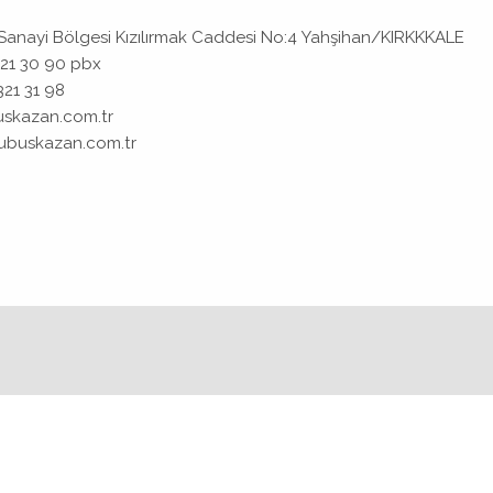
Sanayi Bölgesi Kızılırmak Caddesi No:4 Yahşihan/KIRKKKALE
321 30 90 pbx
321 31 98
skazan.com.tr
ubuskazan.com.tr