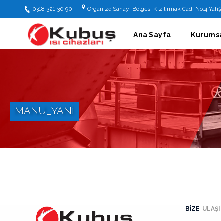
0318 321 30 90
Organize Sanayi Bölgesi Kızılırmak Cad. No:4 Ya
Ana
Ana Sayfa
Kurums
Sayfa
Kurumsal
Hakkımızda
Tarihçe
MANU_YANI
Zamanda
Yolculuk
Misyon&Vizyon
Şirket
Bilgileri
BIZE
ULAŞ
Kalite