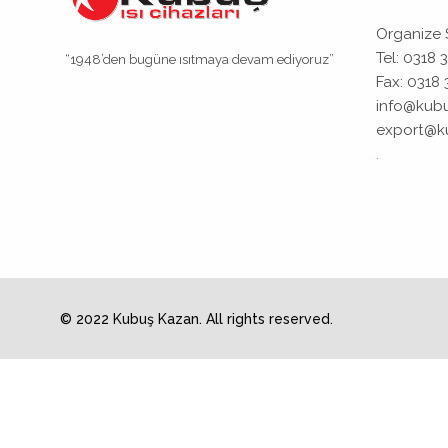
Politikası
Organize 
Tel: 0318 
“1948’den bugüne ısıtmaya devam ediyoruz”
Sürdürülebilirlik
Fax: 0318 
info@kubu
KVKK
export@k
.
Ürünler
Sertifikalar
Referanslar
Medya
© 2022 Kubuş Kazan. All rights reserved.
Galeri
Videolar
Haberler