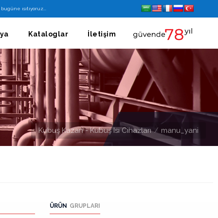
bugüne ısıtıyoruz...
ya
Kataloglar
İletişim
Kubuş Kazan - Kubuş Isı Cihazları
manu_yani
ÜRÜN
GRUPLARI