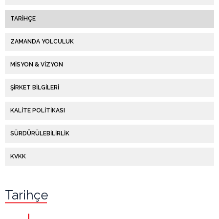
Politikası
TARIHÇE
Sürdürülebilirlik
ZAMANDA YOLCULUK
KVKK
MISYON & VIZYON
Ürünler
ŞIRKET BILGILERI
Sertifikalar
KALITE POLITIKASI
Referanslar
SÜRDÜRÜLEBILIRLIK
Medya
KVKK
Galeri
Videolar
Tarihçe
Haberler