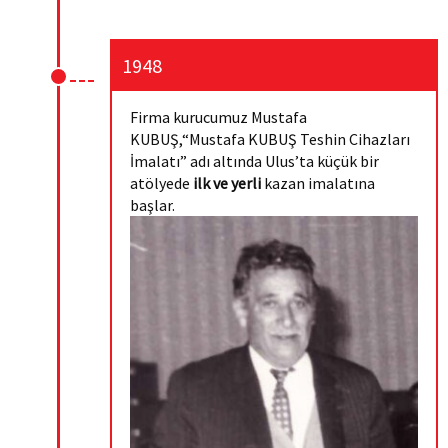
Kurumsal
Kimlik
1948
Fuar
Firma kurucumuz Mustafa
KUBUŞ,“Mustafa KUBUŞ Teshin Cihazları
Sosyal
İmalatı” adı altında Ulus’ta küçük bir
Medya
atölyede
ilk ve yerli
kazan imalatına
başlar.
Kataloglar
İletişim