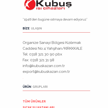
“1948’den bugüne ısıtmaya devam ediyoruz”
BIZE
ULAŞIN
Organize Sanayi Bölgesi Kızılırmak
Caddesi No:4 Yahşihan/KIRKKKALE
Tel: 0318 321 30 90 pbx
Fax: 0318 321 31 98
info@kubuskazan.com.tr
export@kubuskazan.com.tr
.
ÜRÜN
GRUPLARI
TÜM ÜRÜNLER
SICAK SU KAZANLARI