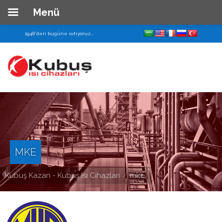
Menü
Ana
1948'den bugüne ısıtıyoruz...
Sayfa
Kurumsal
Hakkımızda
Tarihçe
Zamanda
Yolculuk
MKE
Misyon&Vizyon
Kubuş Kazan - Kubuş Isı Cihazları
mke
Şirket
Bilgileri
Kalite