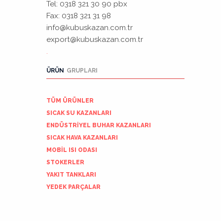
Tel: 0318 321 30 90 pbx
Kurumsal
Fax: 0318 321 31 98
Kimlik
info@kubuskazan.com.tr
export@kubuskazan.com.tr
Fuar
.
ÜRÜN
GRUPLARI
Sosyal
Medya
TÜM ÜRÜNLER
Kataloglar
SICAK SU KAZANLARI
ENDÜSTRİYEL BUHAR KAZANLARI
İletişim
SICAK HAVA KAZANLARI
MOBİL ISI ODASI
STOKERLER
YAKIT TANKLARI
YEDEK PARÇALAR