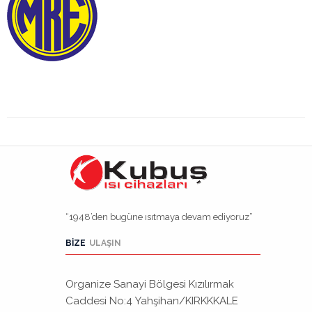
Politikası
Sürdürülebilirlik
KVKK
Ürünler
Sertifikalar
Referanslar
Medya
“1948’den bugüne ısıtmaya devam ediyoruz”
Galeri
BIZE
ULAŞIN
Videolar
Organize Sanayi Bölgesi Kızılırmak
Haberler
Caddesi No:4 Yahşihan/KIRKKKALE