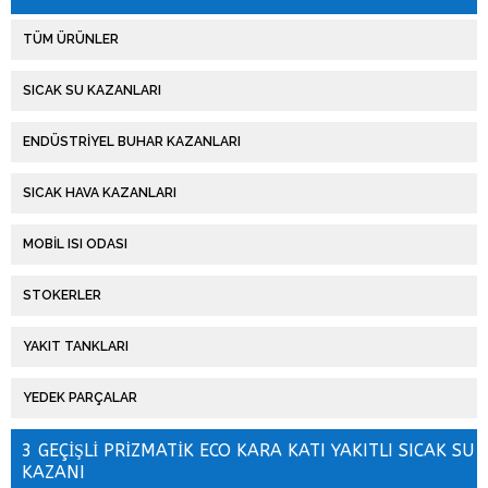
Politikası
TÜM ÜRÜNLER
Sürdürülebilirlik
SICAK SU KAZANLARI
KVKK
ENDÜSTRİYEL BUHAR KAZANLARI
Ürünler
SICAK HAVA KAZANLARI
Sertifikalar
MOBİL ISI ODASI
Referanslar
STOKERLER
Medya
YAKIT TANKLARI
Galeri
YEDEK PARÇALAR
Videolar
3 GEÇİŞLİ PRİZMATİK ECO KARA KATI YAKITLI SICAK SU
Haberler
KAZANI