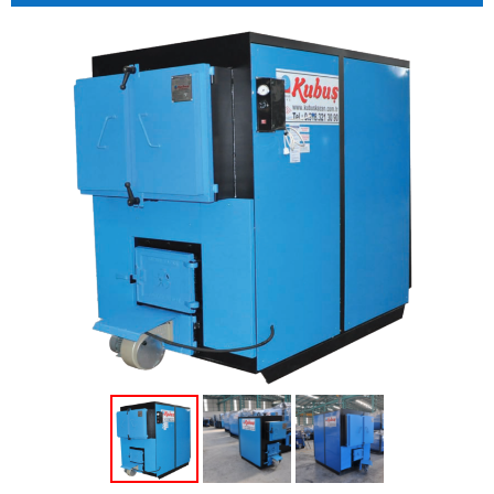
Kurumsal
Kimlik
Fuar
Sosyal
Medya
Kataloglar
İletişim