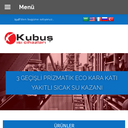
Menü
Ana
1948'den bugüne ısıtıyoruz...
Sayfa
Kurumsal
Hakkımızda
Tarihçe
Zamanda
3 GEÇİŞLİ PRİZMATİK ECO KARA KATI
Yolculuk
YAKITLI SICAK SU KAZANI
Misyon&Vizyon
Şirket
Bilgileri
ÜRÜNLER
Kalite